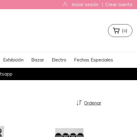
Iniciar sesión
Crear cuenta
|
(
)
0
Exhibición
Bazar
Electro
Fechas Especiales
atsapp
Ordenar