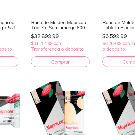
apricoa
Baño de Moldeo Mapricoa
Baño de Molde
g x 5 U
Tableta Semiamargo 800 g
Tableta Blanco
x 5 U
$32.899,99
$6.599,99
con
con
T
$31.254,99
$6.269,99
pósito
Transferencia o depósito
o depósito