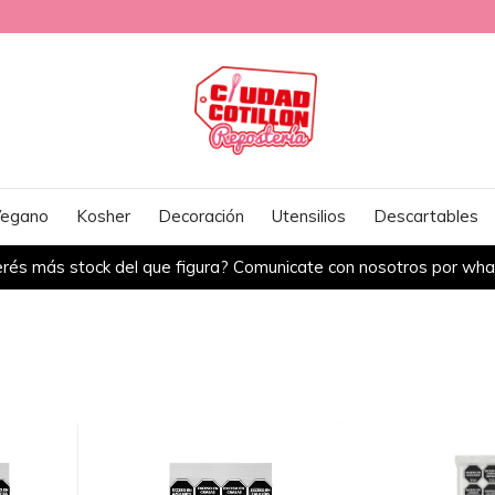
egano
Kosher
Decoración
Utensilios
Descartables
rés más stock del que figura? Comunicate con nosotros por wh