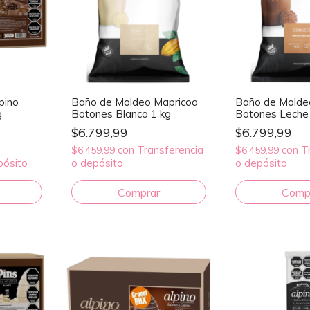
pino
Baño de Moldeo Mapricoa
Baño de Molde
g
Botones Blanco 1 kg
Botones Leche
$6.799,99
$6.799,99
con
Transferencia
con
T
$6.459,99
$6.459,99
pósito
o depósito
o depósito