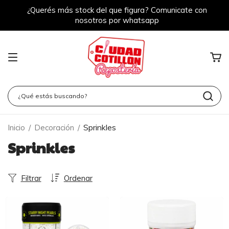
¿Querés más stock del que figura? Comunicate con
nosotros por whatsapp
Sprinkles
Inicio
/
Decoración
/
Sprinkles
Filtrar
Ordenar