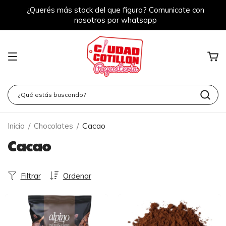
¿Querés más stock del que figura? Comunicate con
nosotros por whatsapp
Cacao
Inicio
/
Chocolates
/
Cacao
Filtrar
Ordenar