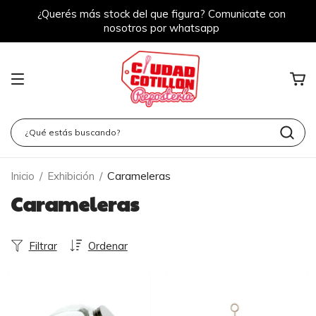
¿Querés más stock del que figura? Comunicate con
nosotros por whatsapp
Carameleras
Inicio
/
Exhibición
/
Carameleras
Filtrar
Ordenar